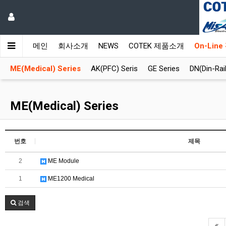
메인
회사소개
NEWS
COTEK 제품소개
On-Lin
ME(Medical) Series
AK(PFC) Seris
GE Series
DN(Din-Rail
ME(Medical) Series
번호
제목
2
ME Module
1
ME1200 Medical
검색