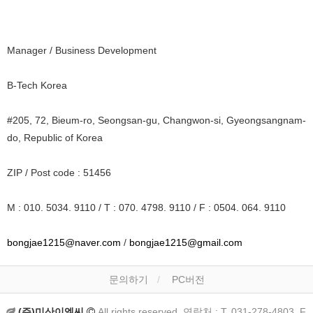
Manager / Business Development
B-Tech Korea
​#205, 72, Bieum-ro, Seongsan-gu, Changwon-si, Gyeongsangnam-
do, Republic of Korea
ZIP / Post code : 51456
​​M : 010. 5034. 9110 / T : 070. 4798. 9110 / ​F : 0504. 064. 9110
bongjae1215@naver.com
/
bongjae1215@gmail.com
문의하기
PC버전
(주)미산이엘씨
All rights reserved. 연락처 : T. 031-278-4803, F.